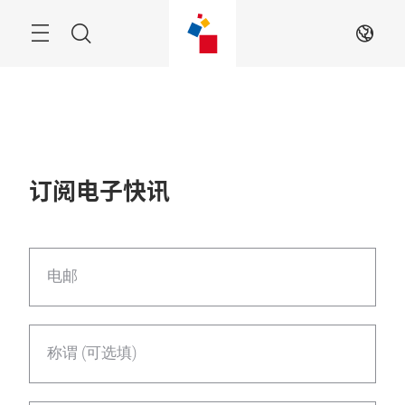
跳
过
菜
搜
ZH
单
索
订阅电子快讯
电邮
称谓 (可选填)