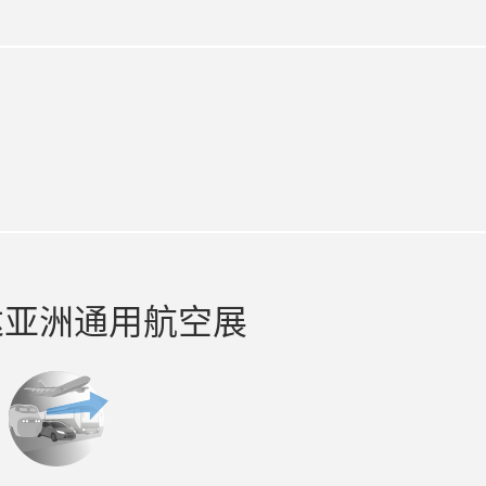
gram
utube
达亚洲通用航空展