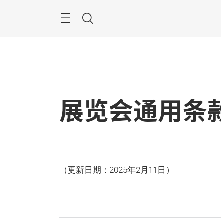
跳
过
菜
搜
单
索
展览会通用条
（更新日期：2025年2月11日）