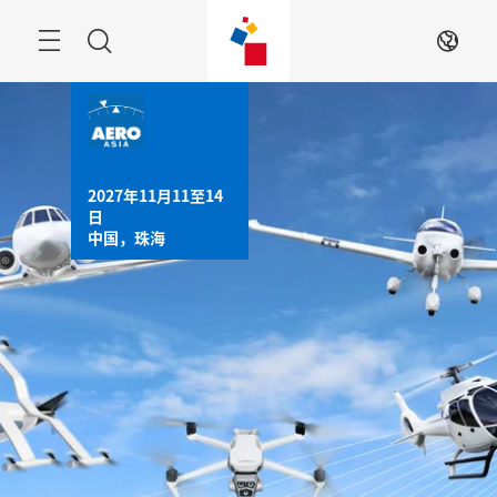
跳
过
菜
搜
ZH
单
索
2027年11月11至14
日

中国，珠海