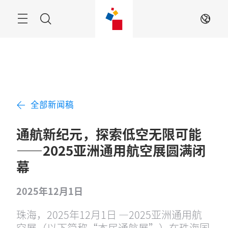
跳
过
菜
搜
ZH
单
索
全部新闻稿
通航新纪元，探索低空无限可能
——2025亚洲通用航空展圆满闭
幕
2025年12月1日
珠海，2025年12月1日 —2025亚洲通用航
空展（以下简称“本届通航展”）在珠海国